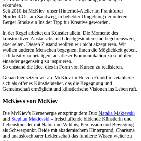
erkunden.
Seit 2010 ist McKiev, unser Hinterhof-Atelier im Frankfurter
Nordend-Ost am Sandweg, in beliebter Umgebung der unteren
Berger Straße ein Insider Tipp für Kreative geworden.
In der Regel arbeitet ein Künstler allein. Die Momente des
konstruktiven Austauschs mit Gleichgesinnten sind begehrenswert,
aber selten. Diesen Zustand wollten wir nicht akzeptieren. Wir
wollten anderen Menschen begegnen, ihnen die Möglichkeit geben,
sich kreativ zu betätigen, aus dieser Kommunikation zu schöpfen,
einander gegenseitig zu inspirieren.
So entstand die Idee, dies in Form von Kursen zu realisieren.
Genau hier setzen wir an. McKiev im Herzen Frankfurts etablierte
sich als offenes Künstleratelier, das die Begegnung und
Gemeinschaft ermöglicht und künstlerische Visionen ins Leben ruft.
McKievs von McKiev
Die MvKiev’s Kernenergie entspringt dem Duo
Natalia Makievski
und
Stephan Makievski
– freischaffende bildende Künstlerin und
Lebenskünstler mit Natur und Wildnis, Percussion und Bewegung
als Schwerpunkt. Beide mit akademischem Hintergrund, Charisma
und unauslöschbarer Leidenschaft das fundierte Wissen weiter zu